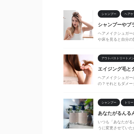
シャンプー
ヘアケ
シャンプーやブ
ヘアメイクシュガー
や床を見ると自分の髪
アウトバストリートメ
エイジング毛と
ヘアメイクシュガー
の？それともダメージ
シャンプー
トリー
あなたがるんる
いつも「あなたがる
うに変更させていただき