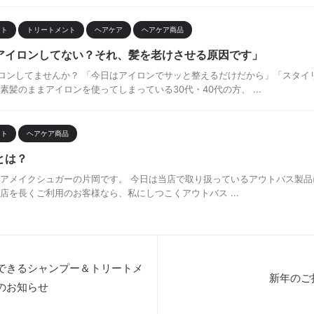
ント
トリートメント
ヘアケア
ヘアケア商品
アイロンしてない？それ、髪を老けさせる原因です」
ロンしてませんか？ 「今日はアイロンでサッと整えるだけだから」「スタイ
素髪のままアイロンを使ってしまっている30代・40代の方、 ...
ント
ヘアケア商品
とは？
ヘアメイクシュガーの片岡です。 今日は当店で取り扱っているアウトバス製品に
店を長くご利用のお客様なら、私にしつこくアウトバス ...
できるシャンプー＆トリートメ
新年のご
のお知らせ