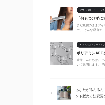
アウトバストリートメ
「何もつけずに
まだ素髪のままアイ
ヤ」 そんな理由で、
アウトバストリートメ
ポリアミンAEE
皆様こんにちは。 
いて説明します。 当
あなたがるんるん
ント販売方法変更