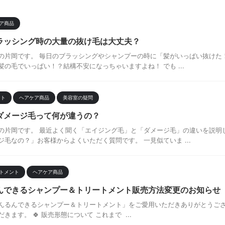
ア商品
ラッシング時の大量の抜け毛は大丈夫？
の片岡です。 毎日のブラッシングやシャンプーの時に「髪がいっぱい抜けた
の毛でいっぱい！？結構不安になっちゃいますよね！ でも ...
ント
ヘアケア商品
美容室の疑問
ダメージ毛って何が違うの？
の片岡です。 最近よく聞く「エイジング毛」と「ダメージ毛」の違いを説明
毛なの？」お客様からよくいただく質問です。 一見似ていま ...
トメント
ヘアケア商品
んできるシャンプー＆トリートメント販売方法変更のお知らせ
んるんできるシャンプー＆トリートメント」をご愛用いただきありがとうご
ます。 🍀 販売形態について これまで ...